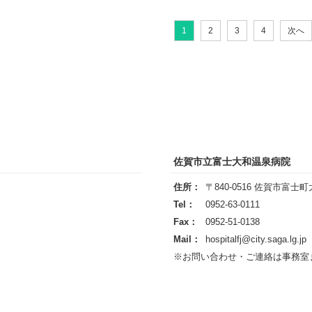
1
2
3
4
次へ
佐賀市立富士大和温泉病院
住所：
〒840-0516 佐賀市富士町
Tel：
0952-63-0111
Fax：
0952-51-0138
Mail：
hospitalfj@city.saga.lg.jp
※お問い合わせ・ご連絡は事務室