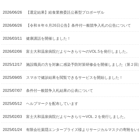
2026/06/26
【選定結果】給食業務委託公募型プロポーザル
2026/06/26
【令和８年６月26日公告】条件付一般競争入札の公告について
2026/03/11
健康講話を開催しました！
2026/02/06
富士大和温泉病院だより〜きらり〜のVOL.5を発行しました。
2025/12/17
施設職員の方を対象に感染予防対策研修会を開催しました（第２回
2025/09/05
スマホで健診結果を閲覧できるサービスを開始しました！
2025/07/07
条件付一般競争入札結果の公表について
2025/05/12
ヘルプマークを配布しています
2025/02/03
富士大和温泉病院だより〜きらり〜VOL.２を発行しました。
2025/01/24
有限会社葉隠エンタープライズ様よりサージカルマスクの寄附をい