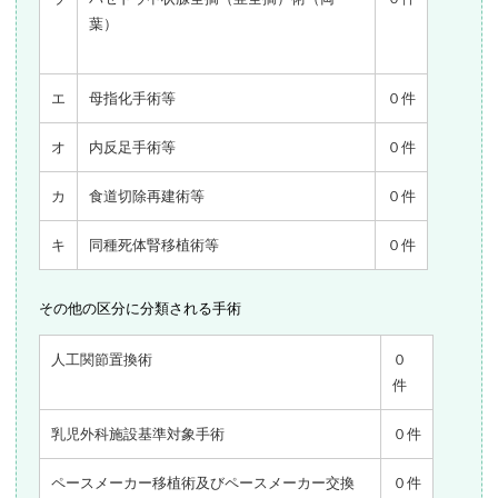
葉）
エ
母指化手術等
０件
オ
内反足手術等
０件
カ
食道切除再建術等
０件
キ
同種死体腎移植術等
０件
その他の区分に分類される手術
人工関節置換術
０
件
乳児外科施設基準対象手術
０件
ペースメーカー移植術及びペースメーカー交換
０件