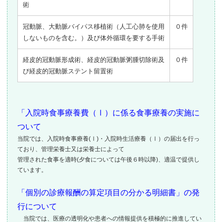
術
冠動脈、大動脈バイパス移植術（人工心肺を使用
０件
しないものを含む。）及び体外循環を要する手術
経皮的冠動脈形成術、経皮的冠動脈粥腫切除術及
０件
び経皮的冠動脈ステント留置術
「入院時食事療養費（Ⅰ）に係る食事療養の実施に
ついて
当院では、入院時食事療養(Ⅰ)・入院時生活療養（Ⅰ）の届出を行っ
ており、管理栄養士又は栄養士によって
管理された食事を適時(夕食については午後６時以降)、適温で提供し
ています。
「個別の診療報酬の算定項目の分かる明細書」の発
行について
当院では、医療の透明化や患者への情報提供を積極的に推進してい