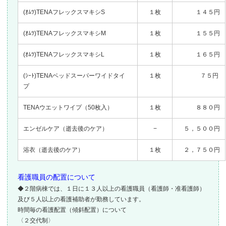
(ｵﾑﾂ)TENAフレックスマキシS
１枚
１４５円
(ｵﾑﾂ)TENA
フレックスマキシM
１枚
１５５円
(ｵﾑﾂ)TENA
フレックスマキシL
１枚
１６５円
(ｼｰﾄ)TENAベッドスーパーワイドタイ
１枚
７５円
プ
TENAウエットワイプ（50枚入）
１枚
８８０円
エンゼルケア（逝去後のケア）
−
５，５００円
浴衣（逝去後のケア）
１枚
２，７５０円
看護職員の配置について
◆２階病棟では、１日に１３人以上の看護職員（看護師・准看護師）
及び５人以上の看護補助者が勤務しています。
時間毎の看護配置（傾斜配置）について
〈２交代制〉