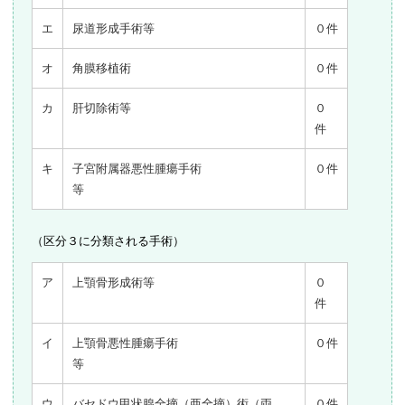
エ
尿道形成手術等
０件
オ
角膜移植術
０件
カ
肝切除術等
０
件
キ
子宮附属器悪性腫瘍手術
０件
等
（区分３に分類される手術）
ア
上顎骨形成術等
０
件
イ
上顎骨悪性腫瘍手術
０件
等
ウ
バセドウ甲状腺全摘（亜全摘）術（両
０件