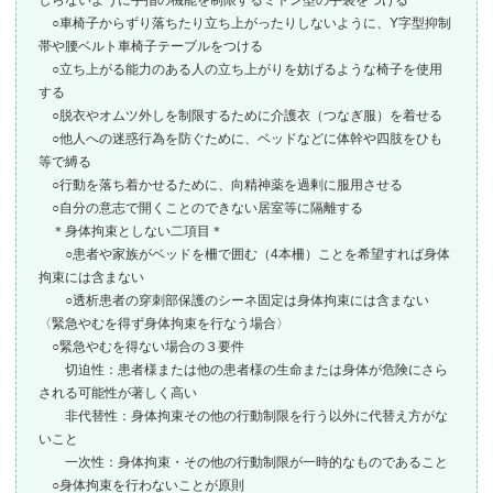
○車椅子からずり落ちたり立ち上がったりしないように、Y字型抑制
帯や腰ベルト車椅子テーブルをつける
○立ち上がる能力のある人の立ち上がりを妨げるような椅子を使用
する
○脱衣やオムツ外しを制限するために介護衣（つなぎ服）を着せる
○他人への迷惑行為を防ぐために、ベッドなどに体幹や四肢をひも
等で縛る
○行動を落ち着かせるために、向精神薬を過剰に服用させる
○自分の意志で開くことのできない居室等に隔離する
＊身体拘束としない二項目＊
○患者や家族がベッドを柵で囲む（4本柵）ことを希望すれば身体
拘束には含まない
○透析患者の穿刺部保護のシーネ固定は身体拘束には含まない
〈緊急やむを得ず身体拘束を行なう場合〉
○緊急やむを得ない場合の３要件
切迫性：患者様または他の患者様の生命または身体が危険にさら
される可能性が著しく高い
非代替性：身体拘束その他の行動制限を行う以外に代替え方がな
いこと
一次性：身体拘束・その他の行動制限が一時的なものであること
○身体拘束を行わないことが原則