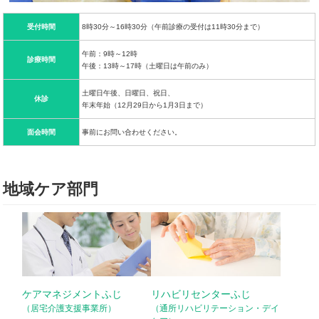
受付時間
8時30分～16時30分（午前診療の受付は11時30分まで）
午前：9時～12時
診療時間
午後：13時～17時（土曜日は午前のみ）
土曜日午後、日曜日、祝日、
休診
年末年始（12月29日から1月3日まで）
面会時間
事前にお問い合わせください。
地域ケア部門
ケアマネジメントふじ
リハビリセンターふじ
（居宅介護支援事業所）
（通所リハビリテーション・デイ