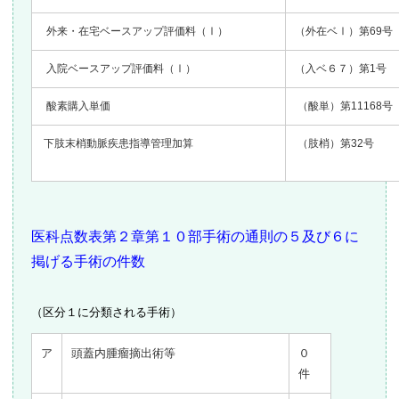
外来・在宅ベースアップ評価料（Ⅰ）
（外在ベⅠ）第69号
入院ベースアップ評価料（Ⅰ）
（入ベ６７）第1号
酸素購入単価
（酸単）第11168号
下肢末梢動脈疾患指導管理加算
（肢梢）第32号
医科点数表第２章第１０部手術の通則の５及び６に
掲げる手術の件数
（区分１に分類される手術）
ア
頭蓋内腫瘤摘出術等
０
件