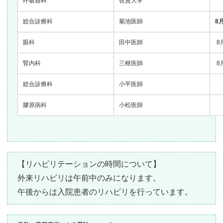
呼吸器科
佐賀大学
総合診療科
菊池医師
8
眼科
田中医師
8
腎内科
三根医師
8
総合診療科
小平医師
膠原病科
小松医師
【リハビリテーションの時間について】
外来リハビリは午前中のみになります。
午後からは入院患者のリハビリを行っています。