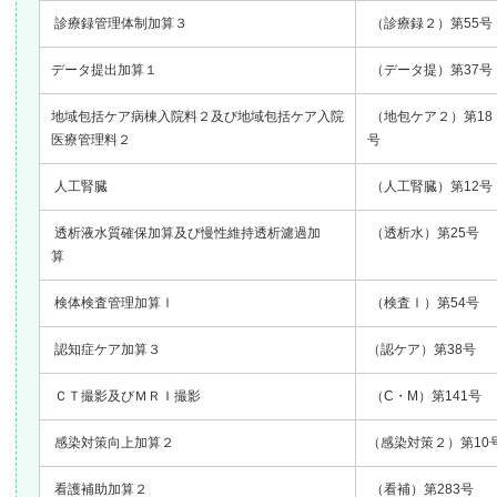
診療録管理体制加算３
（診療録２）第55号
データ提出加算１
（データ提）第37号
地域包括ケア病棟入院料２及び地域包括ケア入院
（地包ケア２）第18
医療管理料２
人工腎臓
（人工腎臓）第12号
透析液水質確保加算及び慢性維持透析濾過加
（透析水）第25号
算
検体検査管理加算Ⅰ
（検査Ⅰ）第54号
認知症ケア加算３
（認ケア）第38号
ＣＴ撮影及びＭＲＩ撮影
（C・M）第141号
感染対策向上加算２
（感染対策２）第10
看護補助加算２
（看補）第283号