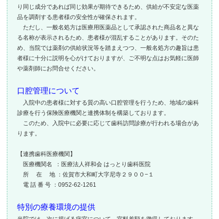
り同じ成分であれば同じ効果が期待できるため、供給が不安定な医薬
品を調剤する患者様の安全性が確保されます。
ただし、一般名処方は医療用医薬品として承認された商品名と異な
る名称が表示されるため、患者様が混乱することがあります。そのた
め、当院では薬剤の供給状況等を踏まえつつ、一般名処方の趣旨は患
者様に十分に説明を心がけておりますが、ご不明な点はお気軽に医師
や薬剤師にお問合せください。
口腔管理について
入院中の患者様に対する質の高い口腔管理を行うため、地域の歯科
診療を行う保険医療機関と連携体制を構築しております。
このため、入院中に必要に応じて歯科訪問診療が行われる場合があ
ります。
【連携歯科医療機関】
医療機関名 ：医療法人祥和会 はっとり歯科医院
所 在 地 ：佐賀市大和町大字尼寺２９００−１
電 話 番 号 ：0952-62-1261
特別の療養環境の提供
当院では、次に掲げる病室について、室料差額を徴収しております。