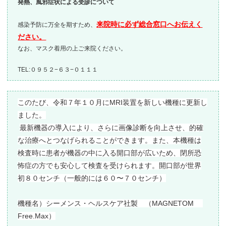
発熱、風邪症状による受診について
来院時に必ず総合窓口へお伝えく
感染予防に万全を期すため、
ださい。
なお、マスク着用の上ご来院ください。
TEL:０９５２−６３−０１１１
このたび、令和７年１０月にMRI装置を新しい機種に更新し
ました。
最新機器の導入により、さらに画像診断を向上させ、的確
な治療へとつなげられることができます。また、本機種は
検査時に患者が機器の中に入る開口部が広いため、閉所恐
怖症の方でも安心して検査を受けられます。開口部が世界
初８０センチ（一般的には６０〜７０センチ）
機種名）シーメンス・ヘルスケア社製 （MAGNETOM
Free.Max）