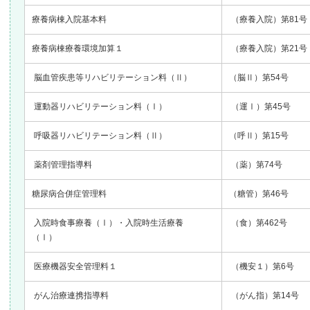
療養病棟入院基本料
（療養入院）第81号
療養病棟療養環境加算１
（療養入院）第21号
脳血管疾患等リハビリテーション料（Ⅱ）
（脳Ⅱ）第54号
運動器リハビリテーション料（Ⅰ）
（運Ⅰ）第45号
呼吸器リハビリテーション料（Ⅱ）
（呼Ⅱ）第15号
薬剤管理指導料
（薬）第74号
糖尿病合併症管理料
（糖管）第46号
入院時食事療養（Ⅰ）・入院時生活療養
（食）第462号
（Ⅰ）
医療機器安全管理料１
（機安１）第6号
がん治療連携指導料
（がん指）第14号