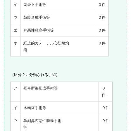
イ
黄斑下手術等
０件
ウ
鼓膜形成手術等
０件
エ
肺悪性腫瘍手術等
０件
オ
経皮的カテーテル心筋焼灼
０件
術
（区分２に分類される手術）
ア
靭帯断裂形成手術等
０
件
イ
水頭症手術等
０件
ウ
鼻副鼻腔悪性腫瘍手術
０件
等