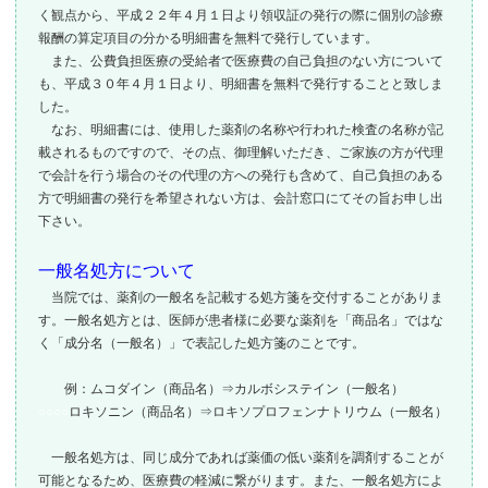
く観点から、平成２２年４月１日より領収証の発行の際に個別の診療
報酬の算定項目の分かる明細書を無料で発行しています。
また、公費負担医療の受給者で医療費の自己負担のない方について
も、平成３０年４月１日より、明細書を無料で発行することと致しま
した。
なお、明細書には、使用した薬剤の名称や行われた検査の名称が記
載されるものですので、その点、御理解いただき、ご家族の方が代理
で会計を行う場合のその代理の方への発行も含めて、自己負担のある
方で明細書の発行を希望されない方は、会計窓口にてその旨お申し出
下さい。
一般名処方について
当院では、薬剤の一般名を記載する処方箋を交付することがありま
す。一般名処方とは、医師が患者様に必要な薬剤を「商品名」ではな
く「成分名（一般名）」で表記した処方箋のことです。
例：ムコダイン（商品名）⇒カルボシステイン（一般名）
○○○○
ロキソニン（商品名）⇒ロキソプロフェンナトリウム（一般名）
一般名処方は、同じ成分であれば薬価の低い薬剤を調剤することが
可能となるため、医療費の軽減に繋がります。また、一般名処方によ