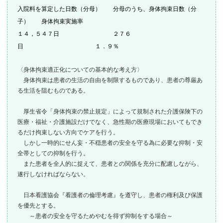
入院料を算定した日数（分母） 分母のうち、身体拘束日数（分
子） 身体拘束実施率
１４，５４７日 ２７６
日 １．９％
〈身体拘束適正化についての基本的な考え方〉
身体拘束は患者の生活の自由を制限するものであり、患者の尊厳あ
る生活を阻むものである。
厚生省令「身体拘束の禁止規定」によって規制された介護保険下の
医療・福祉・介護施設だけでなく、急性期の医療現場においてもでき
るだけ拘束しない方向でケアを行う。
しかし一時的にせん妄・不穏患者の安全を守る為に必要な抑制・安
全帯としての抑制を行う。
また患者を全人的に捉えて、患者との関係を充分に配慮しながら、
遂行しなければならない。
日本看護協会『看護者の倫理考慮』を遵守し、患者の権利及び保護
を優先とする。
～患者の安全を守るためやむを得ず抑制をする場合～