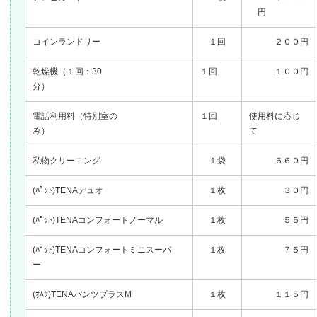
円
コインランドリー
１回
２００円
乾燥機（１回：30
１回
１００円
分）
電話利用料（特別室の
１回
使用料に応じ
み）
て
私物クリーニング
１袋
６６０円
(ﾊﾟｯﾄ)TENAデュオ
１枚
３０円
(ﾊﾟｯﾄ)TENAコンフォートノーマル
１枚
５５円
(ﾊﾟｯﾄ)TENAコンフォートミニスーパ
１枚
７５円
ー
(ｵﾑﾂ)TENAパンツプラスM
１枚
１１５円