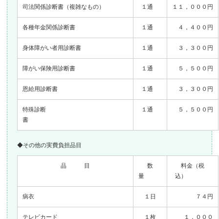
司法関係診断書（複雑なもの）
１通
１１，０００円
各種年金関係診断書
１通
４，４００円
身体障がい者用診断書
１通
３，３００円
障がい保険用診断書
１通
５，５００円
恩給用診断書
１通
３，３００円
特殊診断
１通
５，５００円
書
◆その他の実費負担品目
品 目
数
料金（税
量
込）
病衣
１日
７４円
テレビカード
１枚
１，０００