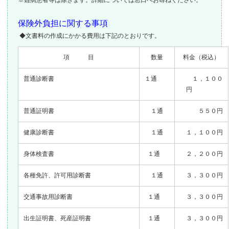
保険外負担に関する事項
◆文書料の作成にかかる費用は下記のとおりです。
項 目
数量
料金（税込）
普通診断書
１通
１，１００
円
普通証明書
１通
５５０円
健康診断書
１通
１，１００円
身体検査書
１通
２，２００円
各種免許、許可用診断書
１通
３，３００円
交通事故用診断書
１通
３，３００円
出生証明書、死産証明書
１通
３，３００円