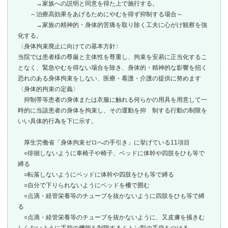
→家族への説明と同意を得た上で施行する。
～治療高効果をあげるためにやむを得ず抑制する場合～
→家族の精神的・身体的苦痛を取り除く工夫に心がけ観察を強
化する。
〈身体拘束廃止に向けての基本方針〉
当院では患者様の尊厳と主体性を尊重し、拘束を安易に正当化するこ
となく、緊急やむを得ない場合を除き、身体的・精神的な影響を招く
恐れのある身体拘束をしない、医療・看護・介護の提供に努めます
〈身体的拘束の定義〉
抑制帯等患者の身体または衣服に触れる何らかの用具を用意して一
時的に当該患者の身体を拘束し、その運動を抑 制する行動の制限を
いい具体的行為を下に示す。
厚生労働省「身体拘束ゼロへの手引き」に挙げている11項目
○徘徊しないように車椅子や椅子、ベッドに体幹や四肢をひも等で
縛る
○転落しないようにベッドに体幹や四肢をひも等で縛る
○自分で下りられないようにベッドを柵で囲む
○点滴・経管栄養等のチューブを抜かないように四肢をひも等で縛
る
○点滴・経管栄養等のチューブを抜かないように、又皮膚を掻きむ
しらないように手指の機能を制限
するミトン型の手袋をつける