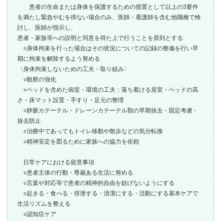
患者の生命または身体を保護するための措置として以上の3要件
を満たし緊急やむを得ない場合のみ、医師・看護師を含む他職種で検
討し、医師が指示し、
患者・家族等への説明と同意を得た上で行うことを原則とする
○身体拘束を行った場合はその状況についての記録の整備を行い早
期に拘束を解除するよう努める
〈身体拘束しないための工夫・取り組み〉
○観察の強化
○ベッドを含めた病室・環境の工夫：落ち着ける居室・ベッドの高
さ・床マット設置・手すり・
足元の整理
○静脈カテーテル・ドレーンカテーテル類の早期抜去・固定考慮・
抜去防止
○治療中であってもトイレ移動や散歩などの気分転換
○精神安定を図るために家族への協力を依頼
日常ケアにおける留意事項
○患者主体の行動・尊厳ある生活に努める
○言葉や対応等で患者の精神的自由を妨げないようにする
○起きる・食べる・排泄する・清潔にする・活動にする基本ケアで
生活リズムを整える
○認知症ケア