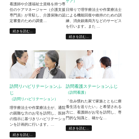
ケア）
看護師や介護福祉士資格を持つ専
任のケアマネージャー（介護支援
日帰りで理学療法士や作業療法士
専門員）が常駐し、介護保険の認
による機能回復や維持のための訓
定審査のための調査…
練、消炎鎮痛両方などのサービス
を行います。また …
続きを読む...
続きを読む...
訪問リハビリテーションふ
訪問看護ステーションふじ
じ
（訪問看護）
（訪問リハビリテーション）
「住み慣れた家で家族とともに療
養生活を送りたい」と希望される
理学療法士や作業療法士が、通院
方に、看護師がお宅を訪問し、専
の困難な方のお宅を訪問し、医師
門的な知識と、確かな…
の指示に基づきリハビリテーショ
ンを計画的に行います。…
続きを読む...
続きを読む...